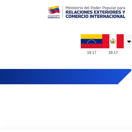
Embajada de Venezuela en Perú
19
:
17
18
:
17