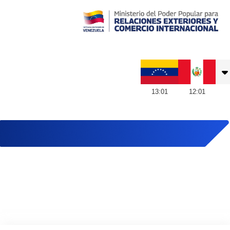
Embajada de Venezuela en Perú
13
:
01
12
:
01