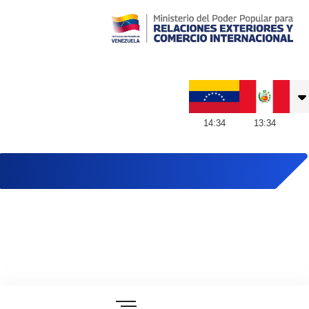
Embajada de Venezuela en Perú
14
:
34
13
:
34