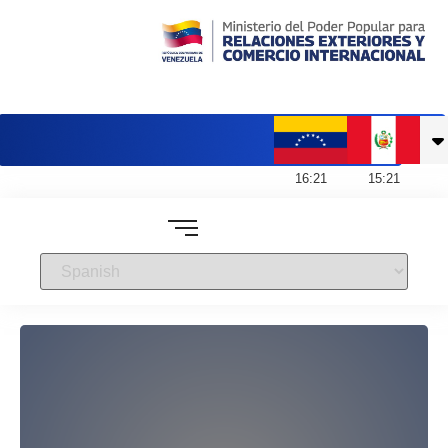
Embajada de Venezuela en Perú
16
:
21
15
:
21