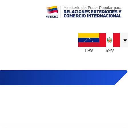
Embajada de Venezuela en Perú
11
:
58
10
:
58