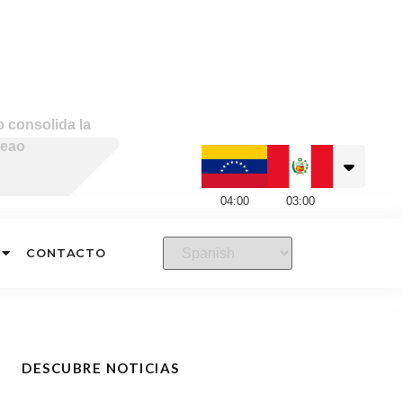
 consolida la
neao
04
:
00
03
:
00
CONTACTO
DESCUBRE NOTICIAS