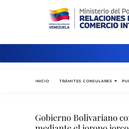
Embajada de Venezuela en Perú
INICIO
TRÁMITES CONSULARES
PU
Gobierno Bolivariano co
mediante el joropo jorc