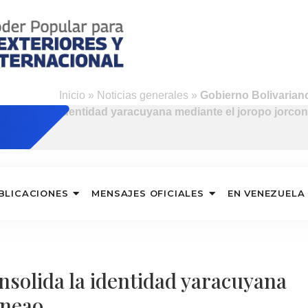
Inicio
»
Noticias generales
»
Gobierno Bolivariano
identidad yaracuyana mediante el joropo jorco
BLICACIONES
MENSAJES OFICIALES
EN VENEZUELA
nsolida la identidad yaracuyana
oneao