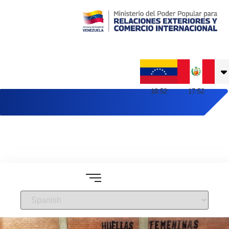
Embajada de Venezuela en Perú
18
:
52
17
:
52